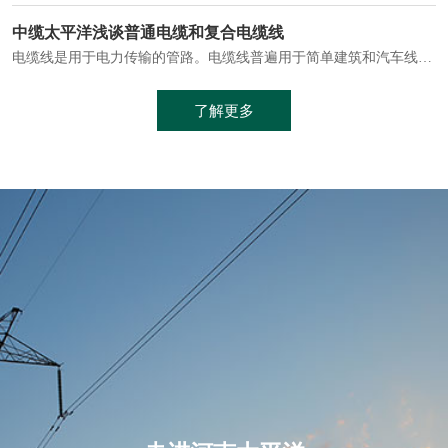
电缆通常埋设在地下或敷设在管道中，避免了架空线路可能带来的触电风险。
中缆太平洋浅谈普通电缆和复合电缆线
电缆线是用于电力传输的管路。电缆线普遍用于简单建筑和汽车线材，作为能源输送缆线，电缆线的复杂结构勿庸置疑。根据目标功能，电缆线具有以下一些特点：建筑用和车用线材要求轻质、大批量生产、价格低廉、具有相当的电学和力学性能和长时间的耐老化性能；工业用线材必须具有符合客户要求的性能；
加工工艺制成的。与传统的铜芯电缆相比，铝合金电缆具有诸多优点
了解更多