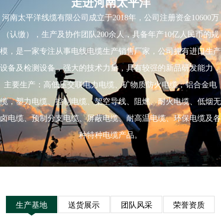
走进河南太平洋
河南太平洋线缆有限公司成立于2018年，公司注册资金10600万
（认缴），生产及协作团队200余人，具备年产10亿人民币的规
模，是一家专注从事电线电缆生产销售厂家，公司拥有进口生产
设备及检测设备，强大的技术力量，具有较强的新品研发能力，
主要生产：高低压交联电力电缆、矿物质防火电缆，铝合金电
缆，塑力电缆、控制电缆、架空导线、阻燃、耐火电缆、低烟无
卤电缆、预制分支电缆、屏蔽电缆、耐高温电缆、环保电缆及各
种特种电缆产品。
生产基地
送货展示
团队风采
荣誉资质