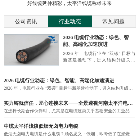
好线缆延伸精彩，太平洋线缆称雄未来
公司资讯
行业动态
常见问题
参
2026 电缆行业动态：绿色、智
能、高端化加速演进
端
2026 年，电缆行业在 “双碳” 目标与
筑
新基建推动下，进入结构升级关键
政
期，呈现绿色化、智能化、高端化三
房
大清晰趋势，市场格局持续优化。
2026 电缆行业动态：绿色、智能、高端化加速演进
2026 年，电缆行业在 “双碳” 目标与新基建推动下，进入结构升级关键期，呈现绿色化、智能化、高端化三大清晰趋势，市场格局持续优化。
建筑供电系统、住宅小区入户主线、市政工程路灯与景观供电、数据中心机房列头柜供电等。
实力铸就信任，匠心连接未来——全景透视河南太平洋电缆厂
在选择长期合作伙伴时，尤其是在电缆这类关乎基础安全的工业品上，供应商的“内在实力”远比一纸报价单更重要。今天，我们邀请您“云参观”河南太平洋电缆厂，透过每一个细节，看我们如何将“可靠”二字，铸入每一米电缆。
电力电缆作为配电系统的 "毛细血管"，承担着从变压器到终端用电设备的电力传输重任。
中缆太平洋浅谈低烟无卤电力电缆
低烟无卤电力电缆是什么电缆？顾名思义：低烟，即降低了在燃烧时有害物体的产生；卤素对于人体来说是一种有毒气体，无卤就是没有毒气体的释放，通常是针对电缆遇火灾时而言的。低烟无卤电力电缆又可以称之为环保电缆，低烟无卤电缆大多数用于医院和对环境卫生要求比较严格的地方。