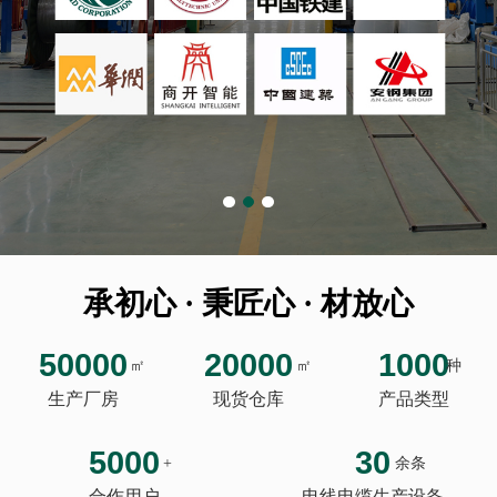
承初心 · 秉匠心 · 材放心
50000
20000
1000
㎡
㎡
种
生产厂房
现货仓库
产品类型
5000
30
+
余条
合作用户
电线电缆生产设备