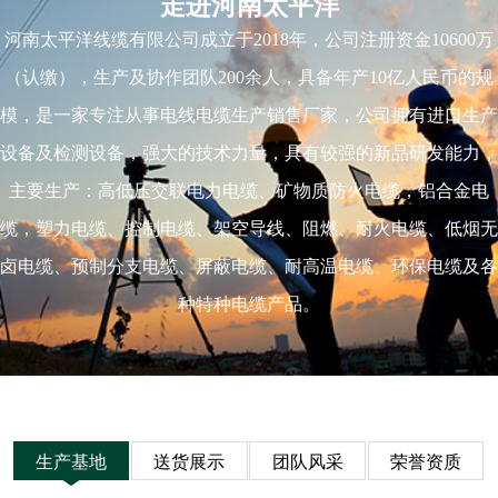
走进河南太平洋
河南太平洋线缆有限公司成立于2018年，公司注册资金10600万
（认缴），生产及协作团队200余人，具备年产10亿人民币的规
模，是一家专注从事电线电缆生产销售厂家，公司拥有进口生产
设备及检测设备，强大的技术力量，具有较强的新品研发能力，
主要生产：高低压交联电力电缆、矿物质防火电缆，铝合金电
缆，塑力电缆、控制电缆、架空导线、阻燃、耐火电缆、低烟无
卤电缆、预制分支电缆、屏蔽电缆、耐高温电缆、环保电缆及各
种特种电缆产品。
生产基地
送货展示
团队风采
荣誉资质