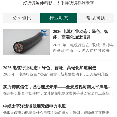
好线缆延伸精彩，太平洋线缆称雄未来
公司资讯
行业动态
常见问题
参
2026 电缆行业动态：绿色、智
能、高端化加速演进
端
2026 年，电缆行业在 “双碳” 目标与
筑
新基建推动下，进入结构升级关键
政
期，呈现绿色化、智能化、高端化三
房
大清晰趋势，市场格局持续优化。
2026 电缆行业动态：绿色、智能、高端化加速演进
2026 年，电缆行业在 “双碳” 目标与新基建推动下，进入结构升级关键期，呈现绿色化、智能化、高端化三大清晰趋势，市场格局持续优化。
建筑供电系统、住宅小区入户主线、市政工程路灯与景观供电、数据中心机房列头柜供电等。
实力铸就信任，匠心连接未来——全景透视河南太平洋电缆厂
在选择长期合作伙伴时，尤其是在电缆这类关乎基础安全的工业品上，供应商的“内在实力”远比一纸报价单更重要。今天，我们邀请您“云参观”河南太平洋电缆厂，透过每一个细节，看我们如何将“可靠”二字，铸入每一米电缆。
电力电缆作为配电系统的 "毛细血管"，承担着从变压器到终端用电设备的电力传输重任。
中缆太平洋浅谈低烟无卤电力电缆
低烟无卤电力电缆是什么电缆？顾名思义：低烟，即降低了在燃烧时有害物体的产生；卤素对于人体来说是一种有毒气体，无卤就是没有毒气体的释放，通常是针对电缆遇火灾时而言的。低烟无卤电力电缆又可以称之为环保电缆，低烟无卤电缆大多数用于医院和对环境卫生要求比较严格的地方。