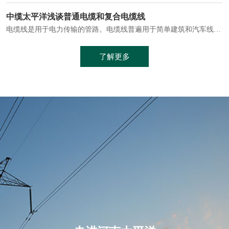
电缆通常埋设在地下或敷设在管道中，避免了架空线路可能带来的触电风险。
中缆太平洋浅谈普通电缆和复合电缆线
电缆线是用于电力传输的管路。电缆线普遍用于简单建筑和汽车线材，作为能源输送缆线，电缆线的复杂结构勿庸置疑。根据目标功能，电缆线具有以下一些特点：建筑用和车用线材要求轻质、大批量生产、价格低廉、具有相当的电学和力学性能和长时间的耐老化性能；工业用线材必须具有符合客户要求的性能；
加工工艺制成的。与传统的铜芯电缆相比，铝合金电缆具有诸多优点
了解更多