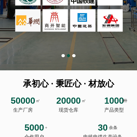
承初心 · 秉匠心 · 材放心
50000
20000
1000
㎡
㎡
种
生产厂房
现货仓库
产品类型
5000
30
+
余条
合作用户
电线电缆生产设备