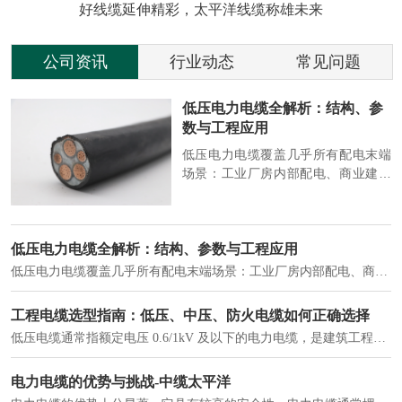
好线缆延伸精彩，太平洋线缆称雄未来
公司资讯
行业动态
常见问题
参
2026 电缆行业动态：绿色、智
能、高端化加速演进
端
2026 年，电缆行业在 “双碳” 目标与
筑
新基建推动下，进入结构升级关键
政
期，呈现绿色化、智能化、高端化三
房
大清晰趋势，市场格局持续优化。
2026 电缆行业动态：绿色、智能、高端化加速演进
2026 年，电缆行业在 “双碳” 目标与新基建推动下，进入结构升级关键期，呈现绿色化、智能化、高端化三大清晰趋势，市场格局持续优化。
建筑供电系统、住宅小区入户主线、市政工程路灯与景观供电、数据中心机房列头柜供电等。
实力铸就信任，匠心连接未来——全景透视河南太平洋电缆厂
在选择长期合作伙伴时，尤其是在电缆这类关乎基础安全的工业品上，供应商的“内在实力”远比一纸报价单更重要。今天，我们邀请您“云参观”河南太平洋电缆厂，透过每一个细节，看我们如何将“可靠”二字，铸入每一米电缆。
电力电缆作为配电系统的 "毛细血管"，承担着从变压器到终端用电设备的电力传输重任。
中缆太平洋浅谈低烟无卤电力电缆
低烟无卤电力电缆是什么电缆？顾名思义：低烟，即降低了在燃烧时有害物体的产生；卤素对于人体来说是一种有毒气体，无卤就是没有毒气体的释放，通常是针对电缆遇火灾时而言的。低烟无卤电力电缆又可以称之为环保电缆，低烟无卤电缆大多数用于医院和对环境卫生要求比较严格的地方。