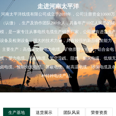
走进河南太平洋
河南太平洋线缆有限公司成立于2018年，公司注册资金10600万
（认缴），生产及协作团队200余人，具备年产10亿人民币的规
模，是一家专注从事电线电缆生产销售厂家，公司拥有进口生产
设备及检测设备，强大的技术力量，具有较强的新品研发能力，
主要生产：高低压交联电力电缆、矿物质防火电缆，铝合金电
缆，塑力电缆、控制电缆、架空导线、阻燃、耐火电缆、低烟无
卤电缆、预制分支电缆、屏蔽电缆、耐高温电缆、环保电缆及各
种特种电缆产品。
生产基地
送货展示
团队风采
荣誉资质