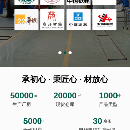
承初心 · 秉匠心 · 材放心
50000
20000
1000
㎡
㎡
种
生产厂房
现货仓库
产品类型
5000
30
+
余条
合作用户
电线电缆生产设备