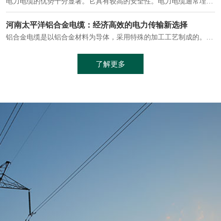
电缆通常埋设在地下或敷设在管道中，避免了架空线路可能带来的触电风险。
中缆太平洋浅谈普通电缆和复合电缆线
电缆线是用于电力传输的管路。电缆线普遍用于简单建筑和汽车线材，作为能源输送缆线，电缆线的复杂结构勿庸置疑。根据目标功能，电缆线具有以下一些特点：建筑用和车用线材要求轻质、大批量生产、价格低廉、具有相当的电学和力学性能和长时间的耐老化性能；工业用线材必须具有符合客户要求的性能；
加工工艺制成的。与传统的铜芯电缆相比，铝合金电缆具有诸多优点
了解更多