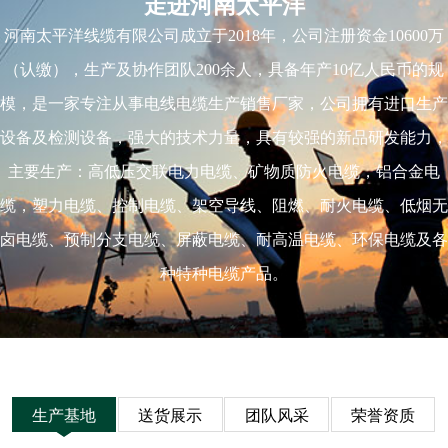
走进河南太平洋
河南太平洋线缆有限公司成立于2018年，公司注册资金10600万
（认缴），生产及协作团队200余人，具备年产10亿人民币的规
模，是一家专注从事电线电缆生产销售厂家，公司拥有进口生产
设备及检测设备，强大的技术力量，具有较强的新品研发能力，
主要生产：高低压交联电力电缆、矿物质防火电缆，铝合金电
缆，塑力电缆、控制电缆、架空导线、阻燃、耐火电缆、低烟无
卤电缆、预制分支电缆、屏蔽电缆、耐高温电缆、环保电缆及各
种特种电缆产品。
生产基地
送货展示
团队风采
荣誉资质