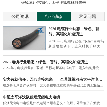
好线缆延伸精彩，太平洋线缆称雄未来
公司资讯
行业动态
常见问题
参
2026 电缆行业动态：绿色、智
能、高端化加速演进
端
2026 年，电缆行业在 “双碳” 目标与
筑
新基建推动下，进入结构升级关键
政
期，呈现绿色化、智能化、高端化三
房
大清晰趋势，市场格局持续优化。
2026 电缆行业动态：绿色、智能、高端化加速演进
2026 年，电缆行业在 “双碳” 目标与新基建推动下，进入结构升级关键期，呈现绿色化、智能化、高端化三大清晰趋势，市场格局持续优化。
建筑供电系统、住宅小区入户主线、市政工程路灯与景观供电、数据中心机房列头柜供电等。
实力铸就信任，匠心连接未来——全景透视河南太平洋电缆厂
在选择长期合作伙伴时，尤其是在电缆这类关乎基础安全的工业品上，供应商的“内在实力”远比一纸报价单更重要。今天，我们邀请您“云参观”河南太平洋电缆厂，透过每一个细节，看我们如何将“可靠”二字，铸入每一米电缆。
电力电缆作为配电系统的 "毛细血管"，承担着从变压器到终端用电设备的电力传输重任。
中缆太平洋浅谈低烟无卤电力电缆
低烟无卤电力电缆是什么电缆？顾名思义：低烟，即降低了在燃烧时有害物体的产生；卤素对于人体来说是一种有毒气体，无卤就是没有毒气体的释放，通常是针对电缆遇火灾时而言的。低烟无卤电力电缆又可以称之为环保电缆，低烟无卤电缆大多数用于医院和对环境卫生要求比较严格的地方。