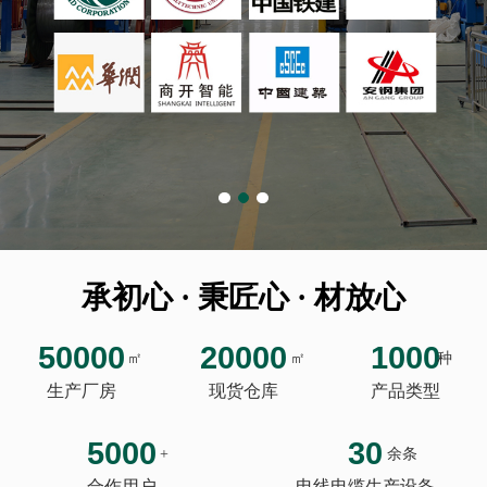
承初心 · 秉匠心 · 材放心
50000
20000
1000
㎡
㎡
种
生产厂房
现货仓库
产品类型
5000
30
+
余条
合作用户
电线电缆生产设备