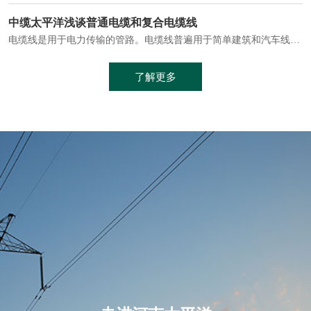
电缆通常埋设在地下或敷设在管道中，避免了架空线路可能带来的触电风险。
中缆太平洋浅谈普通电缆和复合电缆线
电缆线是用于电力传输的管路。电缆线普遍用于简单建筑和汽车线材，作为能源输送缆线，电缆线的复杂结构勿庸置疑。根据目标功能，电缆线具有以下一些特点：建筑用和车用线材要求轻质、大批量生产、价格低廉、具有相当的电学和力学性能和长时间的耐老化性能；工业用线材必须具有符合客户要求的性能；
加工工艺制成的。与传统的铜芯电缆相比，铝合金电缆具有诸多优点
了解更多