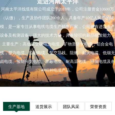
走进河南太平洋
河南太平洋线缆有限公司成立于2018年，公司注册资金10600万
（认缴），生产及协作团队200余人，具备年产10亿人民币的规
模，是一家专注从事电线电缆生产销售厂家，公司拥有进口生产
设备及检测设备，强大的技术力量，具有较强的新品研发能力，
主要生产：高低压交联电力电缆、矿物质防火电缆，铝合金电
缆，塑力电缆、控制电缆、架空导线、阻燃、耐火电缆、低烟无
卤电缆、预制分支电缆、屏蔽电缆、耐高温电缆、环保电缆及各
种特种电缆产品。
生产基地
送货展示
团队风采
荣誉资质