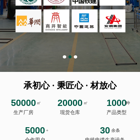
承初心 · 秉匠心 · 材放心
50000
20000
1000
㎡
㎡
种
生产厂房
现货仓库
产品类型
5000
30
+
余条
合作用户
电线电缆生产设备