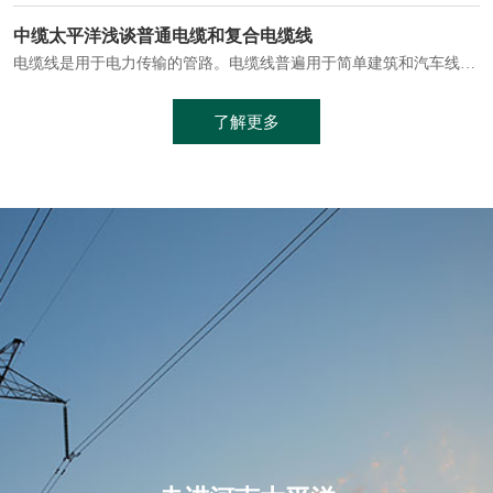
电缆通常埋设在地下或敷设在管道中，避免了架空线路可能带来的触电风险。
中缆太平洋浅谈普通电缆和复合电缆线
电缆线是用于电力传输的管路。电缆线普遍用于简单建筑和汽车线材，作为能源输送缆线，电缆线的复杂结构勿庸置疑。根据目标功能，电缆线具有以下一些特点：建筑用和车用线材要求轻质、大批量生产、价格低廉、具有相当的电学和力学性能和长时间的耐老化性能；工业用线材必须具有符合客户要求的性能；
加工工艺制成的。与传统的铜芯电缆相比，铝合金电缆具有诸多优点
了解更多