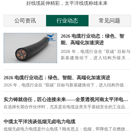
好线缆延伸精彩，太平洋线缆称雄未来
公司资讯
行业动态
常见问题
参
2026 电缆行业动态：绿色、智
能、高端化加速演进
端
2026 年，电缆行业在 “双碳” 目标与
筑
新基建推动下，进入结构升级关键
政
期，呈现绿色化、智能化、高端化三
房
大清晰趋势，市场格局持续优化。
2026 电缆行业动态：绿色、智能、高端化加速演进
2026 年，电缆行业在 “双碳” 目标与新基建推动下，进入结构升级关键期，呈现绿色化、智能化、高端化三大清晰趋势，市场格局持续优化。
建筑供电系统、住宅小区入户主线、市政工程路灯与景观供电、数据中心机房列头柜供电等。
实力铸就信任，匠心连接未来——全景透视河南太平洋电缆厂
在选择长期合作伙伴时，尤其是在电缆这类关乎基础安全的工业品上，供应商的“内在实力”远比一纸报价单更重要。今天，我们邀请您“云参观”河南太平洋电缆厂，透过每一个细节，看我们如何将“可靠”二字，铸入每一米电缆。
电力电缆作为配电系统的 "毛细血管"，承担着从变压器到终端用电设备的电力传输重任。
中缆太平洋浅谈低烟无卤电力电缆
低烟无卤电力电缆是什么电缆？顾名思义：低烟，即降低了在燃烧时有害物体的产生；卤素对于人体来说是一种有毒气体，无卤就是没有毒气体的释放，通常是针对电缆遇火灾时而言的。低烟无卤电力电缆又可以称之为环保电缆，低烟无卤电缆大多数用于医院和对环境卫生要求比较严格的地方。